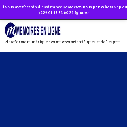
Abonnes toi à notre chaîne WhatsApp en cliquant sur l'icône en face
Si vous avez besoin d'assistance Contactez-nous par WhatsApp au
+229 01 95 33 60 26
Ignorer
Plateforme numérique des œuvres scientifiques et de l'esprit