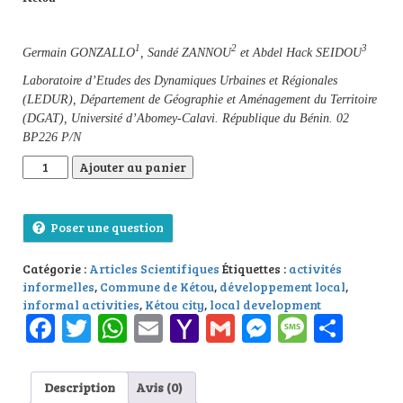
1
2
3
Germain GONZALLO
, Sandé ZANNOU
et Abdel Hack SEIDOU
Laboratoire d’Etudes des Dynamiques Urbaines et Régionales
(LEDUR), Département de Géographie et Aménagement du Territoire
(DGAT), Université d’Abomey-Calavi. République du Bénin. 02
BP226 P/N
quantité de Activités informelles et développement local dans 
Ajouter au panier
Poser une question
Catégorie :
Articles Scientifiques
Étiquettes :
activités
informelles
,
Commune de Kétou
,
développement local
,
informal activities
,
Kétou city
,
local development
Facebook
Twitter
WhatsApp
Email
Yahoo
Gmail
Messenge
Messag
Part
Mail
Description
Avis (0)