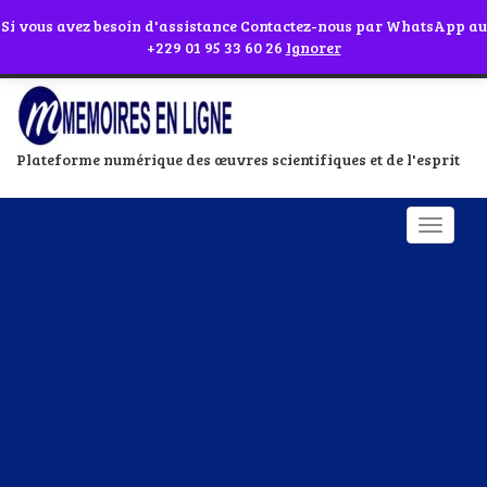
Abonnes toi à notre chaîne WhatsApp en cliquant sur l'icône en face
Si vous avez besoin d'assistance Contactez-nous par WhatsApp au
+229 01 95 33 60 26
Ignorer
Plateforme numérique des œuvres scientifiques et de l'esprit