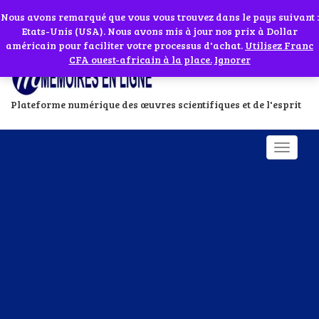
Abonnes toi à notre chaîne WhatsApp en cliquant sur l'icône en face
Si vous avez besoin d'assistance Contactez-nous par WhatsApp au
Nous avons remarqué que vous vous trouvez dans le pays suivant :
Etats-Unis (USA). Nous avons mis à jour nos prix à Dollar
+229 01 95 33 60 26
Ignorer
américain pour faciliter votre processus d'achat.
Utilisez Franc
CFA ouest-africain à la place.
Ignorer
Plateforme numérique des œuvres scientifiques et de l'esprit