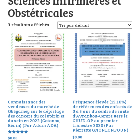
Sciences Infirmières et
Obstétricales
3 résultats affichés
Connaissance des
Fréquence élevée (13,10%)
vendeuses du marché de
de références des enfants de
Gbégamey sur le dépistage
0 à 5 ans du centre de sante
des cancers du col utérin et
d’Avrankou-Centre vers le
du sein en 2023 (Cotonou,
CHUD-OP au premier
Bénin) (Par Adam ADA)
trimestre 2020 (Par
Pierrette GNONLONFOUN)
$
0.00
$
0.00
Note