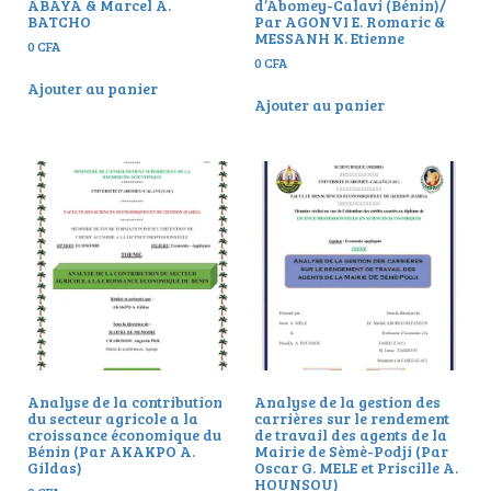
ABAYA & Marcel A.
d’Abomey-Calavi (Bénin)/
BATCHO
Par AGONVI E. Romaric &
MESSANH K. Etienne
0
CFA
0
CFA
Ajouter au panier
Ajouter au panier
Analyse de la contribution
Analyse de la gestion des
du secteur agricole a la
carrières sur le rendement
croissance économique du
de travail des agents de la
Bénin (Par AKAKPO A.
Mairie de Sèmè-Podji (Par
Gildas)
Oscar G. MELE et Priscille A.
HOUNSOU)