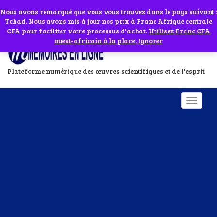
Abonnes toi à notre chaîne WhatsApp en cliquant sur l'icône en face
Si vous avez besoin d'assistance Contactez-nous par WhatsApp au
Nous avons remarqué que vous vous trouvez dans le pays suivant :
Tchad. Nous avons mis à jour nos prix à Franc Afrique centrale
+229 01 95 33 60 26
Ignorer
CFA pour faciliter votre processus d'achat.
Utilisez Franc CFA
ouest-africain à la place.
Ignorer
Plateforme numérique des œuvres scientifiques et de l'esprit