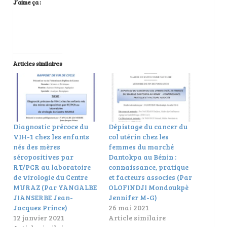
J’aime ça :
Articles similaires
Diagnostic précoce du
Dépistage du cancer du
VIH-1 chez les enfants
col utérin chez les
nés des mères
femmes du marché
séropositives par
Dantokpa au Bénin :
RT/PCR au laboratoire
connaissance, pratique
de virologie du Centre
et facteurs associes (Par
MURAZ (Par YANGALBE
OLOFINDJI Mondoukpè
JIANSERBE Jean-
Jennifer M-G)
Jacques Prince)
26 mai 2021
12 janvier 2021
Article similaire