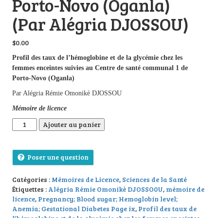
Porto-Novo (Oganla)
(Par Alégria DJOSSOU)
$
0.00
Profil des taux de l’hémoglobine et de la glycémie chez les
femmes enceintes suivies au Centre de santé communal 1 de
Porto-Novo (Oganla)
Par Alégria Rémie Omonikè DJOSSOU
Mémoire de licence
quantité de Profil des taux de l’hémoglobine et de la glycémi
Ajouter au panier
Poser une question
Catégories :
Mémoires de Licence
,
Sciences de la Santé
Étiquettes :
Alégria Rémie Omonikè DJOSSO0U
,
mémoire de
licence
,
Pregnancy; Blood sugar; Hemoglobin level;
Anemia; Gestational Diabetes Page ix
,
Profil des taux de