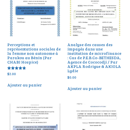
Perceptions et
Analyse des causes des
représentations sociales de
impayés dans une
la femme non autonome à
institution de microfinance
Parakou au Bénin (Par
: Cas de P.E.B.Co-BETHESDA,
CHABI Hospice)
Agence de Cococodji / Par
AKPLA Rodrigue & AKIOLA
Lydie
$
2.00
Note
4.83
$
0.00
sur 5
Ajouter au panier
Ajouter au panier