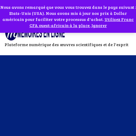
Abonnes toi à notre chaîne WhatsApp en cliquant sur l'icône en face
Si vous avez besoin d'assistance Contactez-nous par WhatsApp au
Nous avons remarqué que vous vous trouvez dans le pays suivant :
Etats-Unis (USA). Nous avons mis à jour nos prix à Dollar
+229 01 95 33 60 26
Ignorer
américain pour faciliter votre processus d'achat.
Utilisez Franc
CFA ouest-africain à la place.
Ignorer
Plateforme numérique des œuvres scientifiques et de l'esprit