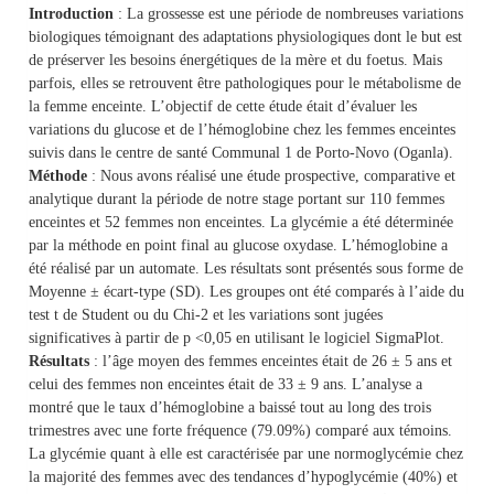
Introduction
: La grossesse est une période de nombreuses variations
biologiques témoignant des adaptations physiologiques dont le but est
de préserver les besoins énergétiques de la mère et du foetus. Mais
parfois, elles se retrouvent être pathologiques pour le métabolisme de
la femme enceinte. L’objectif de cette étude était d’évaluer les
variations du glucose et de l’hémoglobine chez les femmes enceintes
suivis dans le centre de santé Communal 1 de Porto-Novo (Oganla).
Méthode
: Nous avons réalisé une étude prospective, comparative et
analytique durant la période de notre stage portant sur 110 femmes
enceintes et 52 femmes non enceintes. La glycémie a été déterminée
par la méthode en point final au glucose oxydase. L’hémoglobine a
été réalisé par un automate. Les résultats sont présentés sous forme de
Moyenne ± écart-type (SD). Les groupes ont été comparés à l’aide du
test t de Student ou du Chi-2 et les variations sont jugées
significatives à partir de p <0,05 en utilisant le logiciel SigmaPlot.
Résultats
: l’âge moyen des femmes enceintes était de 26 ± 5 ans et
celui des femmes non enceintes était de 33 ± 9 ans. L’analyse a
montré que le taux d’hémoglobine a baissé tout au long des trois
trimestres avec une forte fréquence (79.09%) comparé aux témoins.
La glycémie quant à elle est caractérisée par une normoglycémie chez
la majorité des femmes avec des tendances d’hypoglycémie (40%) et