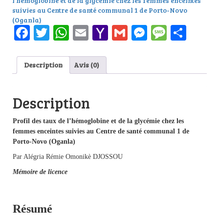
l’hémoglobine et de la glycémie chez les femmes enceintes
suivies au Centre de santé communal 1 de Porto-Novo
(Oganla)
Facebook
Twitter
WhatsApp
Email
Yahoo
Gmail
Messenge
Messag
Part
Mail
Description
Avis (0)
Description
Profil des taux de l’hémoglobine et de la glycémie chez les
femmes enceintes suivies au Centre de santé communal 1 de
Porto-Novo (Oganla)
Par Alégria Rémie Omonikè DJOSSOU
Mémoire de licence
Résumé