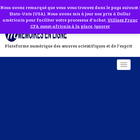
Abonnes toi à notre chaîne WhatsApp en cliquant sur l'icône en face
Si vous avez besoin d'assistance Contactez-nous par WhatsApp au
Nous avons remarqué que vous vous trouvez dans le pays suivant :
Etats-Unis (USA). Nous avons mis à jour nos prix à Dollar
+229 01 95 33 60 26
Ignorer
américain pour faciliter votre processus d'achat.
Utilisez Franc
CFA ouest-africain à la place.
Ignorer
Plateforme numérique des œuvres scientifiques et de l'esprit