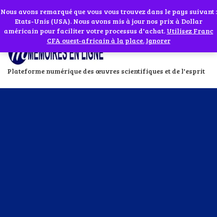
Abonnes toi à notre chaîne WhatsApp en cliquant sur l'icône en face
Si vous avez besoin d'assistance Contactez-nous par WhatsApp au
Nous avons remarqué que vous vous trouvez dans le pays suivant :
Etats-Unis (USA). Nous avons mis à jour nos prix à Dollar
+229 01 95 33 60 26
Ignorer
américain pour faciliter votre processus d'achat.
Utilisez Franc
CFA ouest-africain à la place.
Ignorer
Plateforme numérique des œuvres scientifiques et de l'esprit