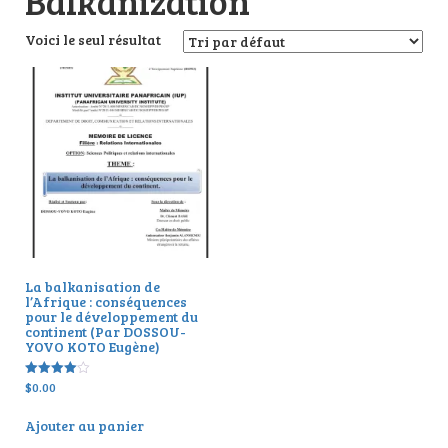
Balkanization
Voici le seul résultat
La balkanisation de
l’Afrique : conséquences
pour le développement du
continent (Par DOSSOU-
YOVO KOTO Eugène)
$
0.00
Note
4.00
sur 5
Ajouter au panier