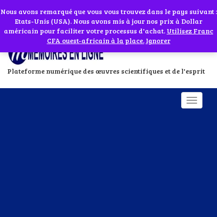
Abonnes toi à notre chaîne WhatsApp en cliquant sur l'icône en face
Si vous avez besoin d'assistance Contactez-nous par WhatsApp au
Nous avons remarqué que vous vous trouvez dans le pays suivant :
Etats-Unis (USA). Nous avons mis à jour nos prix à Dollar
+229 01 95 33 60 26
Ignorer
américain pour faciliter votre processus d'achat.
Utilisez Franc
CFA ouest-africain à la place.
Ignorer
Plateforme numérique des œuvres scientifiques et de l'esprit