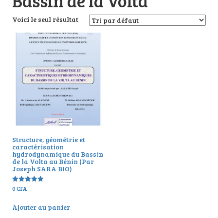
Bassin de la Volta
Voici le seul résultat
Structure, géométrie et
caractérisation
hydrodynamique du Bassin
de la Volta au Bénin (Par
Joseph SARA BIO)
0
CFA
Note
5.00
sur 5
Ajouter au panier