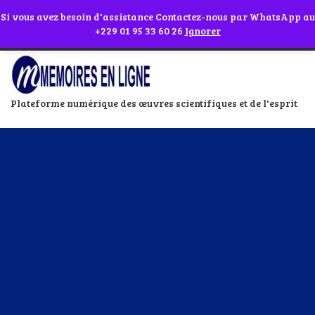
Abonnes toi à notre chaîne WhatsApp en cliquant sur l'icône en face
Si vous avez besoin d'assistance Contactez-nous par WhatsApp au
+229 01 95 33 60 26
Ignorer
Plateforme numérique des œuvres scientifiques et de l'esprit