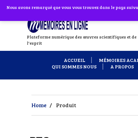
Abonnes toi à notre chaîne WhatsApp en
Nous avons remarqué que vous vous trouvez dans le pays suivant
Si vous avez
Plateforme numérique des œuvres scientifiques et de
l'esprit
ACCUEIL
MÉMOIRES ACA
QUI SOMMES NOUS
A PROPOS
Home
/
Produit