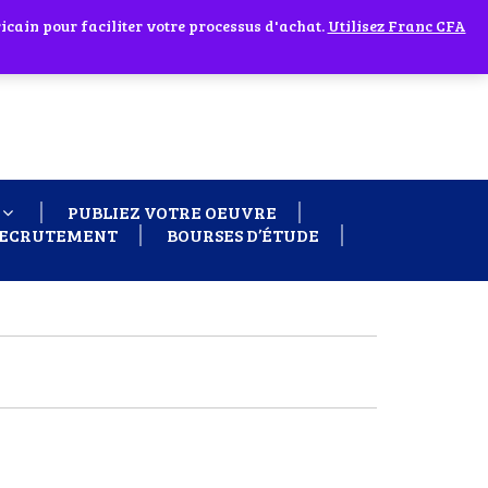
cain pour faciliter votre processus d'achat.
 60 26
Ignorer
Utilisez Franc CFA
PUBLIEZ VOTRE OEUVRE
ECRUTEMENT
BOURSES D’ÉTUDE