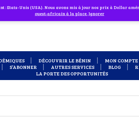
 cliquant sur l'icône en face
 : Etats-Unis (USA). Nous avons mis à jour nos prix à Dollar améri
 besoin d'assistance Contactez-nous par WhatsApp au +229 01 95 33
ouest-africain à la place.
Ignorer
DÉMIQUES
DÉCOUVRIR LE BÉNIN
MON COMPTE
S’ABONNER
AUTRES SERVICES
BLOG
R
LA PORTE DES OPPORTUNITÉS