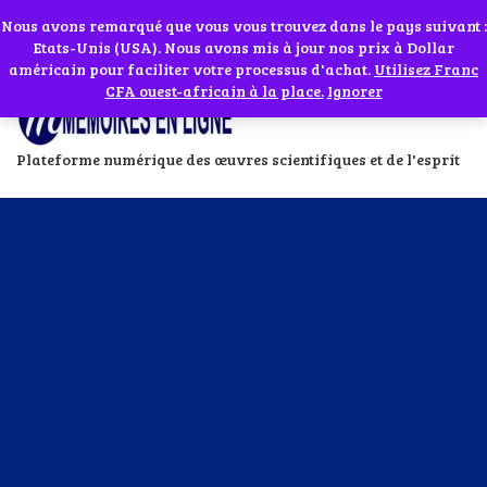
Abonnes toi à notre chaîne WhatsApp en cliquant sur l'icône en face
Si vous avez besoin d'assistance Contactez-nous par WhatsApp au
Nous avons remarqué que vous vous trouvez dans le pays suivant :
Etats-Unis (USA). Nous avons mis à jour nos prix à Dollar
+229 01 95 33 60 26
Ignorer
américain pour faciliter votre processus d'achat.
Utilisez Franc
CFA ouest-africain à la place.
Ignorer
Plateforme numérique des œuvres scientifiques et de l'esprit