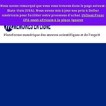
Abonnes toi à notre chaîne WhatsApp en cliquant sur l'icône en face
Si vous avez besoin d'assistance Contactez-nous par WhatsApp au
Nous avons remarqué que vous vous trouvez dans le pays suivant :
Etats-Unis (USA). Nous avons mis à jour nos prix à Dollar
+229 01 95 33 60 26
Ignorer
américain pour faciliter votre processus d'achat.
Utilisez Franc
CFA ouest-africain à la place.
Ignorer
Plateforme numérique des œuvres scientifiques et de l'esprit