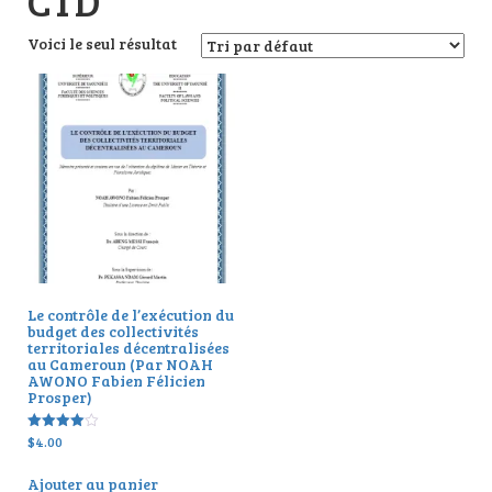
CTD
Voici le seul résultat
Le contrôle de l’exécution du
budget des collectivités
territoriales décentralisées
au Cameroun (Par NOAH
AWONO Fabien Félicien
Prosper)
$
4.00
Note
4.00
sur 5
Ajouter au panier