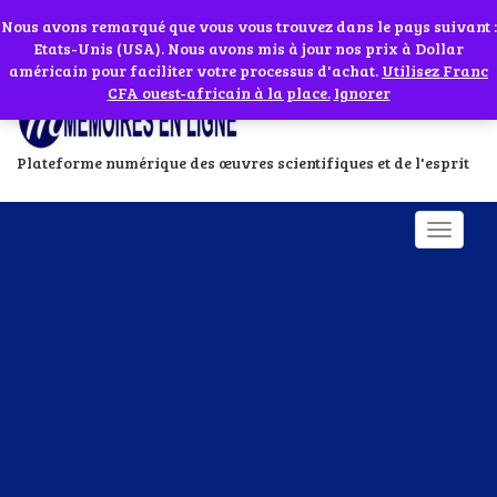
Abonnes toi à notre chaîne WhatsApp en cliquant sur l'icône en face
Si vous avez besoin d'assistance Contactez-nous par WhatsApp au
Nous avons remarqué que vous vous trouvez dans le pays suivant :
Etats-Unis (USA). Nous avons mis à jour nos prix à Dollar
+229 01 95 33 60 26
Ignorer
américain pour faciliter votre processus d'achat.
Utilisez Franc
CFA ouest-africain à la place.
Ignorer
Plateforme numérique des œuvres scientifiques et de l'esprit