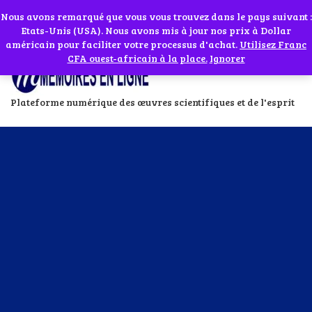
Abonnes toi à notre chaîne WhatsApp en cliquant sur l'icône en face
Si vous avez besoin d'assistance Contactez-nous par WhatsApp au
Nous avons remarqué que vous vous trouvez dans le pays suivant :
Etats-Unis (USA). Nous avons mis à jour nos prix à Dollar
+229 01 95 33 60 26
Ignorer
américain pour faciliter votre processus d'achat.
Utilisez Franc
CFA ouest-africain à la place.
Ignorer
Plateforme numérique des œuvres scientifiques et de l'esprit