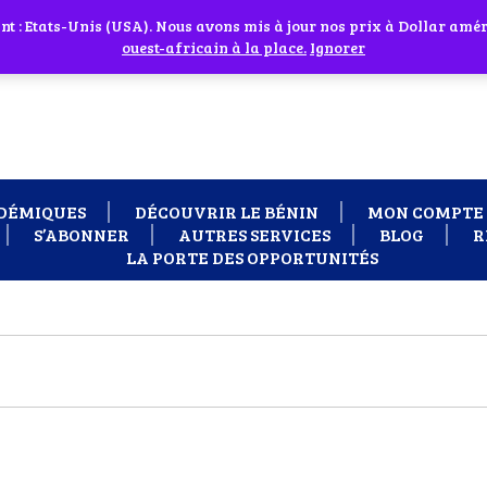
 cliquant sur l'icône en face
 : Etats-Unis (USA). Nous avons mis à jour nos prix à Dollar améri
 besoin d'assistance Contactez-nous par WhatsApp au +229 01 95 33
ouest-africain à la place.
Ignorer
DÉMIQUES
DÉCOUVRIR LE BÉNIN
MON COMPTE
S’ABONNER
AUTRES SERVICES
BLOG
R
LA PORTE DES OPPORTUNITÉS