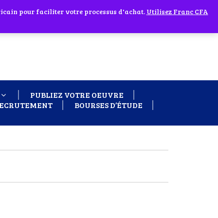
cain pour faciliter votre processus d'achat.
 60 26
Ignorer
Utilisez Franc CFA
PUBLIEZ VOTRE OEUVRE
ECRUTEMENT
BOURSES D’ÉTUDE