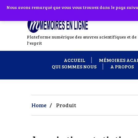
Abonnes toi à notre chaîne WhatsApp en
Nous avons remarqué que vous vous trouvez dans le pays suivant
Si vous avez
Plateforme numérique des œuvres scientifiques et de
l'esprit
ACCUEIL
MÉMOIRES ACA
QUI SOMMES NOUS
A PROPOS
Home
/
Produit