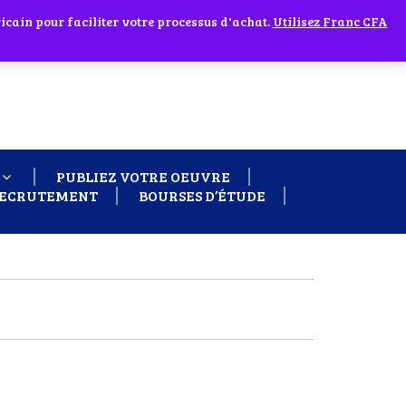
cain pour faciliter votre processus d'achat.
 60 26
Ignorer
Utilisez Franc CFA
PUBLIEZ VOTRE OEUVRE
ECRUTEMENT
BOURSES D’ÉTUDE