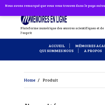
Abonnes toi à notre chaîne WhatsApp en
Nous avons remarqué que vous vous trouvez dans le pays suivant
Si vous avez
Plateforme numérique des œuvres scientifiques et de
l'esprit
ACCUEIL
MÉMOIRES ACA
QUI SOMMES NOUS
A PROPOS
Home
/
Produit