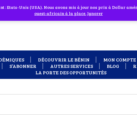
 cliquant sur l'icône en face
 : Etats-Unis (USA). Nous avons mis à jour nos prix à Dollar améri
 besoin d'assistance Contactez-nous par WhatsApp au +229 01 95 33
ouest-africain à la place.
Ignorer
DÉMIQUES
DÉCOUVRIR LE BÉNIN
MON COMPTE
S’ABONNER
AUTRES SERVICES
BLOG
R
LA PORTE DES OPPORTUNITÉS