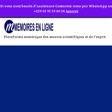
Abonnes toi à notre chaîne WhatsApp en cliquant sur l'icône en face
Si vous avez besoin d'assistance Contactez-nous par WhatsApp au
+229 01 95 33 60 26
Ignorer
Plateforme numérique des œuvres scientifiques et de l'esprit