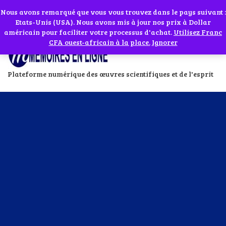
Abonnes toi à notre chaîne WhatsApp en cliquant sur l'icône en face
Si vous avez besoin d'assistance Contactez-nous par WhatsApp au
Nous avons remarqué que vous vous trouvez dans le pays suivant :
Etats-Unis (USA). Nous avons mis à jour nos prix à Dollar
+229 01 95 33 60 26
Ignorer
américain pour faciliter votre processus d'achat.
Utilisez Franc
CFA ouest-africain à la place.
Ignorer
Plateforme numérique des œuvres scientifiques et de l'esprit