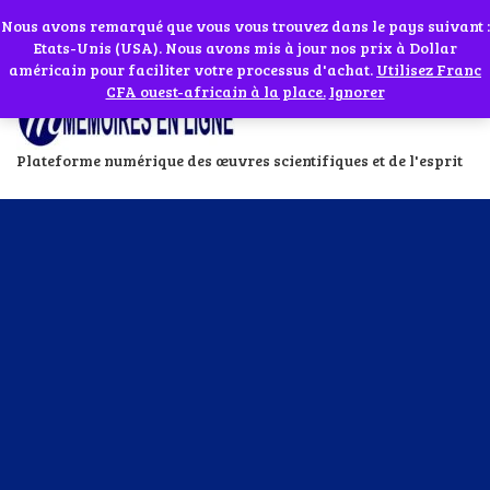
Abonnes toi à notre chaîne WhatsApp en cliquant sur l'icône en face
Si vous avez besoin d'assistance Contactez-nous par WhatsApp au
Nous avons remarqué que vous vous trouvez dans le pays suivant :
Etats-Unis (USA). Nous avons mis à jour nos prix à Dollar
+229 01 95 33 60 26
Ignorer
américain pour faciliter votre processus d'achat.
Utilisez Franc
CFA ouest-africain à la place.
Ignorer
Plateforme numérique des œuvres scientifiques et de l'esprit