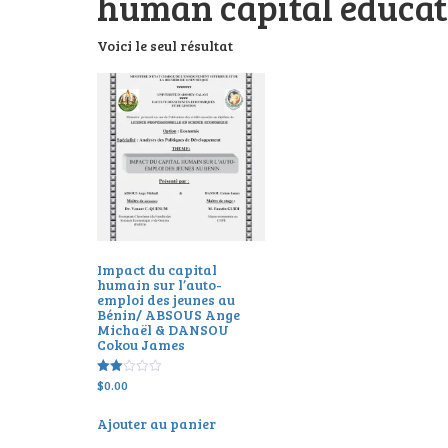
human capital educat
Voici le seul résultat
Impact du capital
humain sur l’auto-
emploi des jeunes au
Bénin/ ABSOUS Ange
Michaël & DANSOU
Cokou James
$
0.00
Note
2.00
sur
5
Ajouter au panier