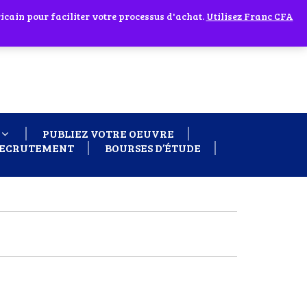
cain pour faciliter votre processus d'achat.
 60 26
Ignorer
Utilisez Franc CFA
PUBLIEZ VOTRE OEUVRE
ECRUTEMENT
BOURSES D’ÉTUDE