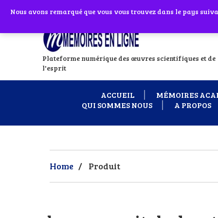
Abonnes toi à notre chaîne WhatsApp en
Nous avons remarqué que vous vous trouvez dans le pays suivant
Si vous avez
Plateforme numérique des œuvres scientifiques et de
l'esprit
ACCUEIL
MÉMOIRES ACA
QUI SOMMES NOUS
A PROPOS
Home
/
Produit