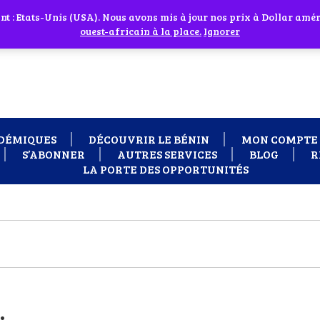
 cliquant sur l'icône en face
 : Etats-Unis (USA). Nous avons mis à jour nos prix à Dollar améri
 besoin d'assistance Contactez-nous par WhatsApp au +229 01 95 33
ouest-africain à la place.
Ignorer
DÉMIQUES
DÉCOUVRIR LE BÉNIN
MON COMPTE
S’ABONNER
AUTRES SERVICES
BLOG
R
LA PORTE DES OPPORTUNITÉS