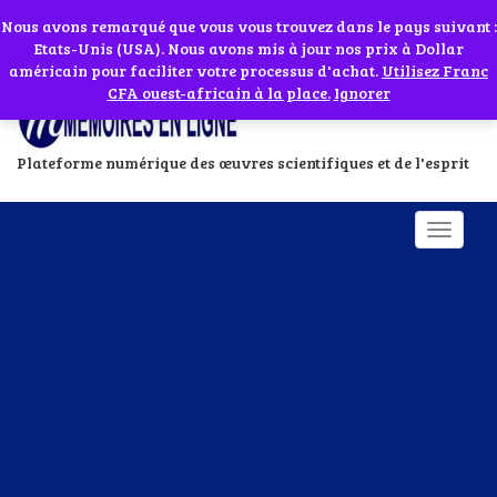
Abonnes toi à notre chaîne WhatsApp en cliquant sur l'icône en face
Si vous avez besoin d'assistance Contactez-nous par WhatsApp au
Nous avons remarqué que vous vous trouvez dans le pays suivant :
Etats-Unis (USA). Nous avons mis à jour nos prix à Dollar
+229 01 95 33 60 26
Ignorer
américain pour faciliter votre processus d'achat.
Utilisez Franc
CFA ouest-africain à la place.
Ignorer
Plateforme numérique des œuvres scientifiques et de l'esprit