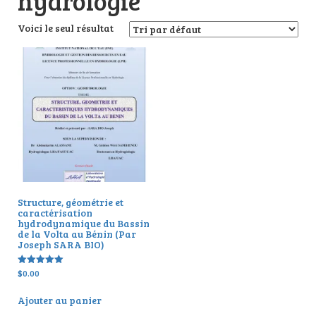
hydrologie
Voici le seul résultat
Structure, géométrie et
caractérisation
hydrodynamique du Bassin
de la Volta au Bénin (Par
Joseph SARA BIO)
$
0.00
Note
5.00
sur 5
Ajouter au panier