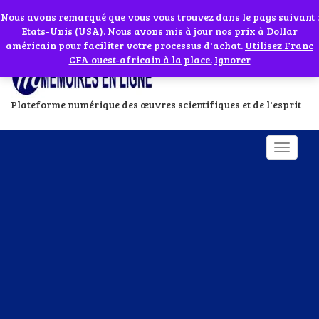
Abonnes toi à notre chaîne WhatsApp en cliquant sur l'icône en face
Si vous avez besoin d'assistance Contactez-nous par WhatsApp au
Nous avons remarqué que vous vous trouvez dans le pays suivant :
Etats-Unis (USA). Nous avons mis à jour nos prix à Dollar
+229 01 95 33 60 26
Ignorer
américain pour faciliter votre processus d'achat.
Utilisez Franc
CFA ouest-africain à la place.
Ignorer
Plateforme numérique des œuvres scientifiques et de l'esprit