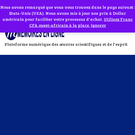
Abonnes toi à notre chaîne WhatsApp en cliquant sur l'icône en face
Si vous avez besoin d'assistance Contactez-nous par WhatsApp au
Nous avons remarqué que vous vous trouvez dans le pays suivant :
Etats-Unis (USA). Nous avons mis à jour nos prix à Dollar
+229 01 95 33 60 26
Ignorer
américain pour faciliter votre processus d'achat.
Utilisez Franc
CFA ouest-africain à la place.
Ignorer
Plateforme numérique des œuvres scientifiques et de l'esprit