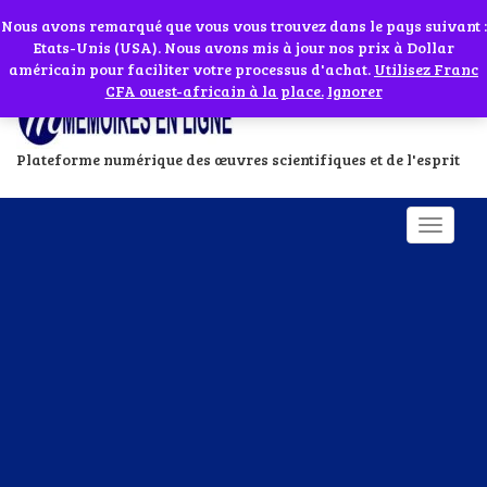
Abonnes toi à notre chaîne WhatsApp en cliquant sur l'icône en face
Si vous avez besoin d'assistance Contactez-nous par WhatsApp au
Nous avons remarqué que vous vous trouvez dans le pays suivant :
Etats-Unis (USA). Nous avons mis à jour nos prix à Dollar
+229 01 95 33 60 26
Ignorer
américain pour faciliter votre processus d'achat.
Utilisez Franc
CFA ouest-africain à la place.
Ignorer
Plateforme numérique des œuvres scientifiques et de l'esprit