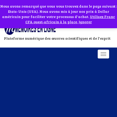
Abonnes toi à notre chaîne WhatsApp en cliquant sur l'icône en face
Si vous avez besoin d'assistance Contactez-nous par WhatsApp au
Nous avons remarqué que vous vous trouvez dans le pays suivant :
Etats-Unis (USA). Nous avons mis à jour nos prix à Dollar
+229 01 95 33 60 26
Ignorer
américain pour faciliter votre processus d'achat.
Utilisez Franc
CFA ouest-africain à la place.
Ignorer
Plateforme numérique des œuvres scientifiques et de l'esprit