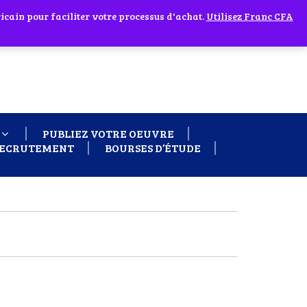
cain pour faciliter votre processus d'achat.
 60 26
Ignorer
Utilisez Franc CFA
PUBLIEZ VOTRE OEUVRE
ECRUTEMENT
BOURSES D’ÉTUDE