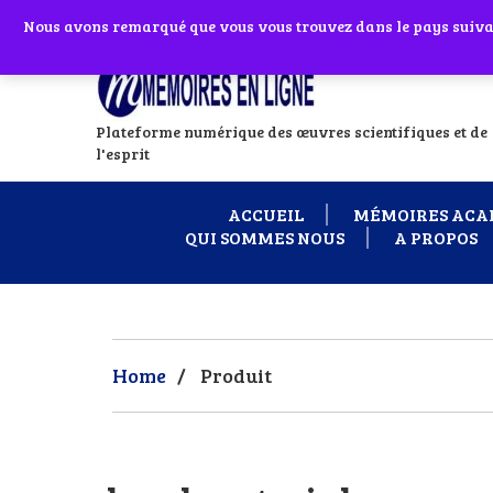
Abonnes toi à notre chaîne WhatsApp en
Nous avons remarqué que vous vous trouvez dans le pays suivant
Si vous avez
Plateforme numérique des œuvres scientifiques et de
l'esprit
ACCUEIL
MÉMOIRES ACA
QUI SOMMES NOUS
A PROPOS
Home
/
Produit