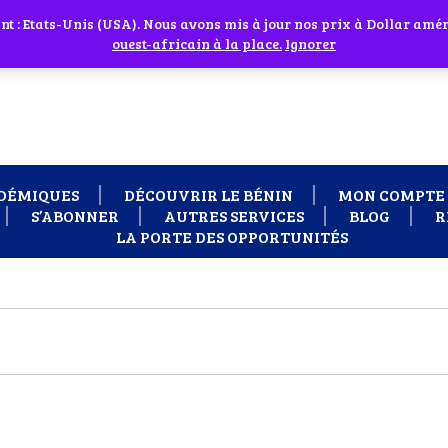
 cliquant sur l'icône en face
 : Etats-Unis (USA). Nous avons mis à jour nos prix à Dollar améri
 besoin d'assistance Contactez-nous par WhatsApp au +229 01 95 33
ouest-africain à la place.
Ignorer
DÉMIQUES
DÉCOUVRIR LE BÉNIN
MON COMPTE
S’ABONNER
AUTRES SERVICES
BLOG
R
LA PORTE DES OPPORTUNITÉS