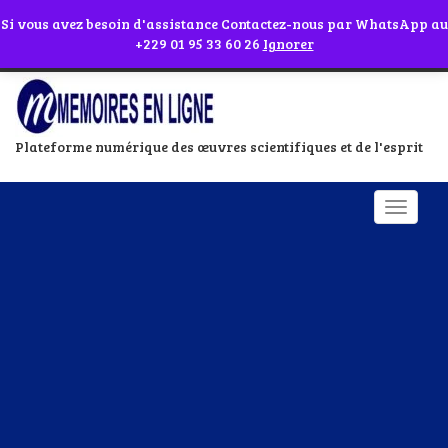
Abonnes toi à notre chaîne WhatsApp en cliquant sur l'icône en face
Si vous avez besoin d'assistance Contactez-nous par WhatsApp au
+229 01 95 33 60 26
Ignorer
Plateforme numérique des œuvres scientifiques et de l'esprit