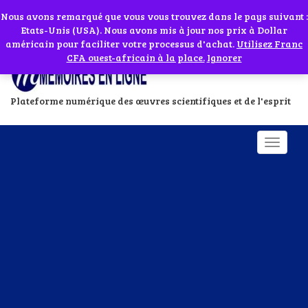
Abonnes toi à notre chaîne WhatsApp en cliquant sur l'icône en face
Si vous avez besoin d'assistance Contactez-nous par WhatsApp au
Nous avons remarqué que vous vous trouvez dans le pays suivant :
Etats-Unis (USA). Nous avons mis à jour nos prix à Dollar
+229 01 95 33 60 26
Ignorer
américain pour faciliter votre processus d'achat.
Utilisez Franc
CFA ouest-africain à la place.
Ignorer
Plateforme numérique des œuvres scientifiques et de l'esprit