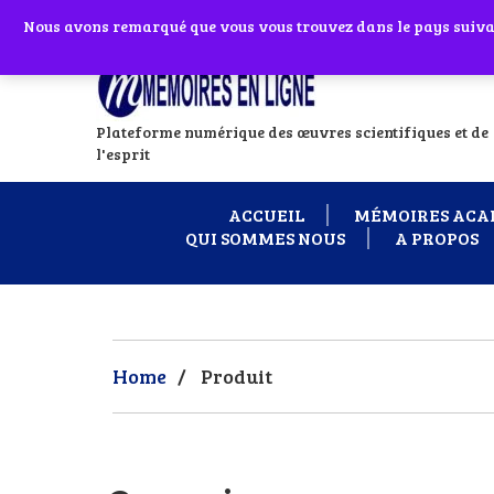
Abonnes toi à notre chaîne WhatsApp en
Nous avons remarqué que vous vous trouvez dans le pays suivant
Si vous avez
Plateforme numérique des œuvres scientifiques et de
l'esprit
ACCUEIL
MÉMOIRES ACA
QUI SOMMES NOUS
A PROPOS
Home
/
Produit