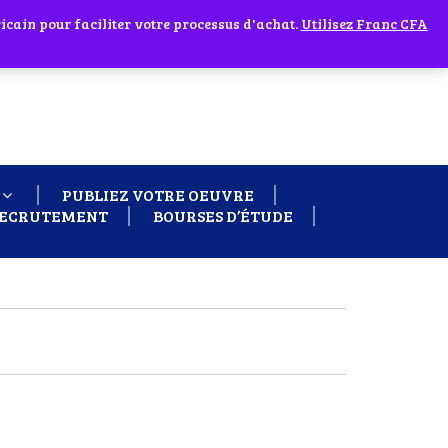
cain pour faciliter votre processus d'achat.
 60 26
Ignorer
Utilisez Franc CFA
PUBLIEZ VOTRE OEUVRE
ECRUTEMENT
BOURSES D’ÉTUDE