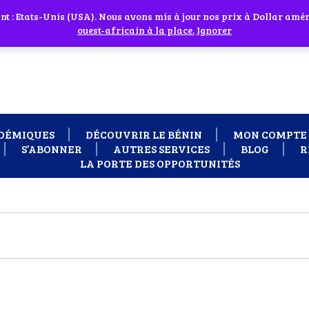
 cliquant sur l'icône en face
 : Etats-Unis (USA). Nous avons mis à jour nos prix à Dollar améri
 besoin d'assistance Contactez-nous par WhatsApp au +229 01 95 33
ouest-africain à la place.
Ignorer
DÉMIQUES
DÉCOUVRIR LE BÉNIN
MON COMPTE
S’ABONNER
AUTRES SERVICES
BLOG
R
LA PORTE DES OPPORTUNITÉS