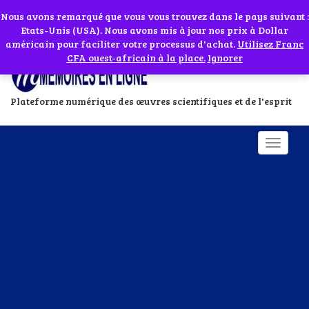
Abonnes toi à notre chaîne WhatsApp en cliquant sur l'icône en face
Si vous avez besoin d'assistance Contactez-nous par WhatsApp au
Nous avons remarqué que vous vous trouvez dans le pays suivant :
Etats-Unis (USA). Nous avons mis à jour nos prix à Dollar
+229 01 95 33 60 26
Ignorer
américain pour faciliter votre processus d'achat.
Utilisez Franc
CFA ouest-africain à la place.
Ignorer
Plateforme numérique des œuvres scientifiques et de l'esprit