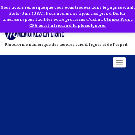
Abonnes toi à notre chaîne WhatsApp en cliquant sur l'icône en face
Si vous avez besoin d'assistance Contactez-nous par WhatsApp au
Nous avons remarqué que vous vous trouvez dans le pays suivant :
Etats-Unis (USA). Nous avons mis à jour nos prix à Dollar
+229 01 95 33 60 26
Ignorer
américain pour faciliter votre processus d'achat.
Utilisez Franc
CFA ouest-africain à la place.
Ignorer
Plateforme numérique des œuvres scientifiques et de l'esprit