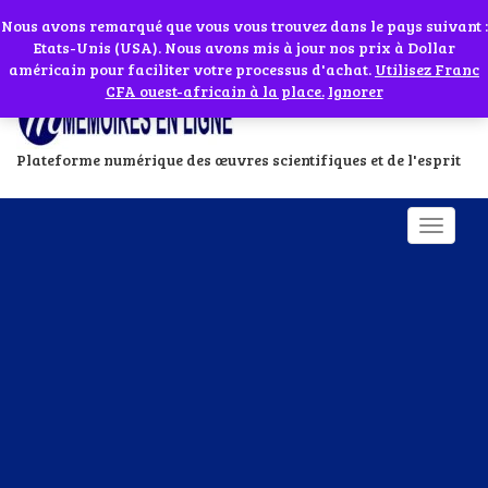
Abonnes toi à notre chaîne WhatsApp en cliquant sur l'icône en face
Si vous avez besoin d'assistance Contactez-nous par WhatsApp au
Nous avons remarqué que vous vous trouvez dans le pays suivant :
Etats-Unis (USA). Nous avons mis à jour nos prix à Dollar
+229 01 95 33 60 26
Ignorer
américain pour faciliter votre processus d'achat.
Utilisez Franc
CFA ouest-africain à la place.
Ignorer
Plateforme numérique des œuvres scientifiques et de l'esprit