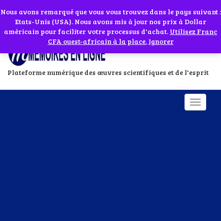
Abonnes toi à notre chaîne WhatsApp en cliquant sur l'icône en face
Si vous avez besoin d'assistance Contactez-nous par WhatsApp au
Nous avons remarqué que vous vous trouvez dans le pays suivant :
Etats-Unis (USA). Nous avons mis à jour nos prix à Dollar
+229 01 95 33 60 26
Ignorer
américain pour faciliter votre processus d'achat.
Utilisez Franc
CFA ouest-africain à la place.
Ignorer
Plateforme numérique des œuvres scientifiques et de l'esprit