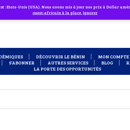
 cliquant sur l'icône en face
 : Etats-Unis (USA). Nous avons mis à jour nos prix à Dollar améri
 besoin d'assistance Contactez-nous par WhatsApp au +229 01 95 33
ouest-africain à la place.
Ignorer
DÉMIQUES
DÉCOUVRIR LE BÉNIN
MON COMPTE
S’ABONNER
AUTRES SERVICES
BLOG
R
LA PORTE DES OPPORTUNITÉS