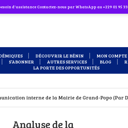
 cliquant sur l'icône en face
 besoin d'assistance Contactez-nous par WhatsApp au +229 01 95 33
DÉMIQUES
DÉCOUVRIR LE BÉNIN
MON COMPTE
S’ABONNER
AUTRES SERVICES
BLOG
R
LA PORTE DES OPPORTUNITÉS
unication interne de la Mairie de Grand-Popo (Par 
Analyse de la