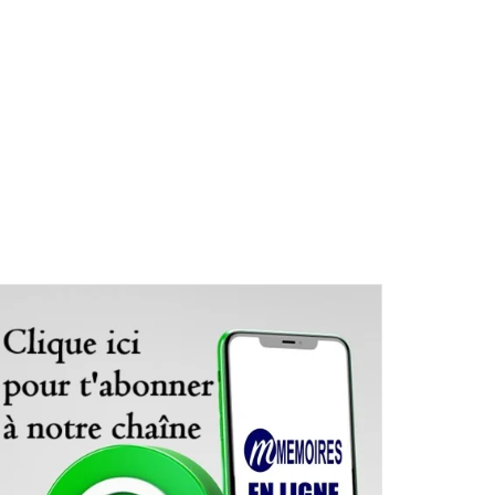
rie de Grand-Popo (Par Djahou Sabin OKE)