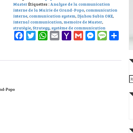
Master
Étiquettes :
Analyse de la communication
interne de la Mairie de Grand-Popo
,
communication
interne
,
communication system
,
Djahou Sabin OKE
,
internal communication
,
memoire de Master
,
stratégie
,
Strategy
,
système de communication
Facebook
Twitter
WhatsApp
Email
Yahoo
Gmail
Messeng
Messa
Pa
Mail
Re
and-Popo