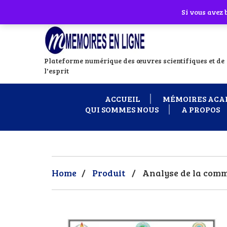
Abonnes toi à notre chaîne WhatsApp en
Si vous avez
Plateforme numérique des œuvres scientifiques et de
l'esprit
ACCUEIL
MÉMOIRES ACA
QUI SOMMES NOUS
A PROPOS
Home
/
Produit
/
Analyse de la comm