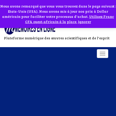
Abonnes toi à notre chaîne WhatsApp en cliquant sur l'icône en face
Si vous avez besoin d'assistance Contactez-nous par WhatsApp au
Nous avons remarqué que vous vous trouvez dans le pays suivant :
Etats-Unis (USA). Nous avons mis à jour nos prix à Dollar
+229 01 95 33 60 26
Ignorer
américain pour faciliter votre processus d'achat.
Utilisez Franc
CFA ouest-africain à la place.
Ignorer
Plateforme numérique des œuvres scientifiques et de l'esprit