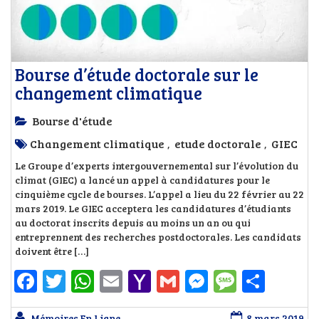
Bourse d’étude doctorale sur le
changement climatique
Bourse d'étude
Changement climatique
etude doctorale
GIEC
,
,
Le Groupe d’experts intergouvernemental sur l’évolution du
climat (GIEC) a lancé un appel à candidatures pour le
cinquième cycle de bourses. L’appel a lieu du 22 février au 22
mars 2019. Le GIEC acceptera les candidatures d’étudiants
au doctorat inscrits depuis au moins un an ou qui
entreprennent des recherches postdoctorales. Les candidats
doivent être […]
Facebook
Twitter
WhatsApp
Email
Yahoo
Gmail
Messenger
Messag
Part
Mail
Mémoires En Ligne
8 mars 2019