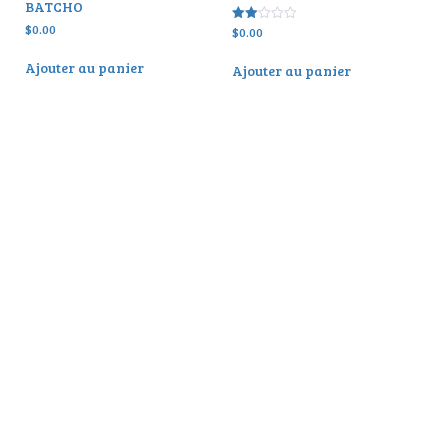
BATCHO
$
0.00
$
0.00
Note
2.00
sur
Ajouter au panier
5
Ajouter au panier