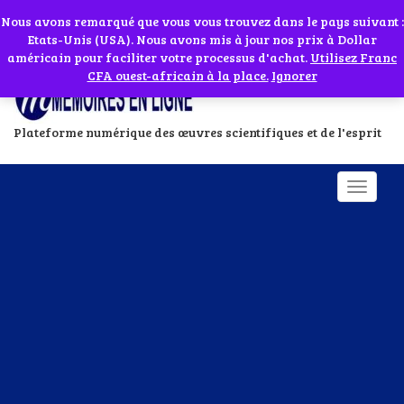
Abonnes toi à notre chaîne WhatsApp en cliquant sur l'icône en face
Si vous avez besoin d'assistance Contactez-nous par WhatsApp au
Nous avons remarqué que vous vous trouvez dans le pays suivant :
Etats-Unis (USA). Nous avons mis à jour nos prix à Dollar
+229 01 95 33 60 26
Ignorer
américain pour faciliter votre processus d'achat.
Utilisez Franc
CFA ouest-africain à la place.
Ignorer
Plateforme numérique des œuvres scientifiques et de l'esprit