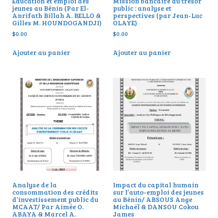
Education et emploi des
Mission bancaire du trésor
jeunes au Bénin (Par El-
public : analyse et
Anrifath Billah A. BELLO &
perspectives (par Jean-Luc
Gilles M. HOUNDOGANDJI)
OLAYE)
$
0.00
$
0.00
Ajouter au panier
Ajouter au panier
Analyse de la
Impact du capital humain
consommation des crédits
sur l’auto-emploi des jeunes
d’investissement public du
au Bénin/ ABSOUS Ange
MCAAT/ Par Aimée O.
Michaël & DANSOU Cokou
ABAYA & Marcel A.
James