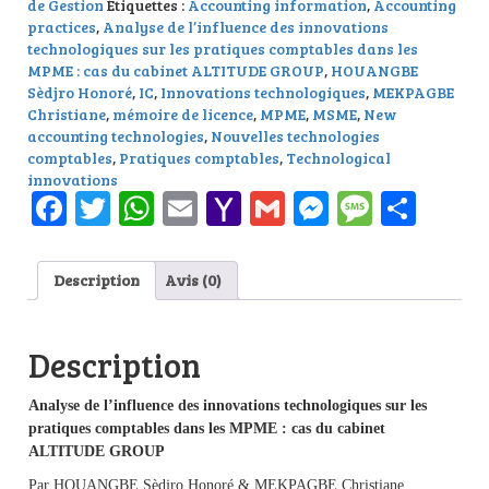
de Gestion
Étiquettes :
Accounting information
,
Accounting
practices
,
Analyse de l’influence des innovations
technologiques sur les pratiques comptables dans les
MPME : cas du cabinet ALTITUDE GROUP
,
HOUANGBE
Sèdjro Honoré
,
IC
,
Innovations technologiques
,
MEKPAGBE
Christiane
,
mémoire de licence
,
MPME
,
MSME
,
New
accounting technologies
,
Nouvelles technologies
comptables
,
Pratiques comptables
,
Technological
innovations
Facebook
Twitter
WhatsApp
Email
Yahoo
Gmail
Messenge
Messag
Part
Mail
Description
Avis (0)
Description
Analyse de l’influence des innovations technologiques sur les
pratiques comptables dans les MPME : cas du cabinet
ALTITUDE GROUP
Par HOUANGBE Sèdjro Honoré & MEKPAGBE Christiane