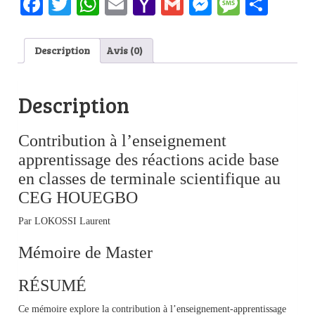
Facebook
Twitter
WhatsApp
Email
Yahoo
Gmail
Messenge
Messag
Part
Mail
Description
Avis (0)
Description
Contribution à l’enseignement
apprentissage des réactions acide base
en classes de terminale scientifique au
CEG HOUEGBO
Par LOKOSSI Laurent
Mémoire de Master
RÉSUMÉ
Ce mémoire explore la contribution à l’enseignement-apprentissage