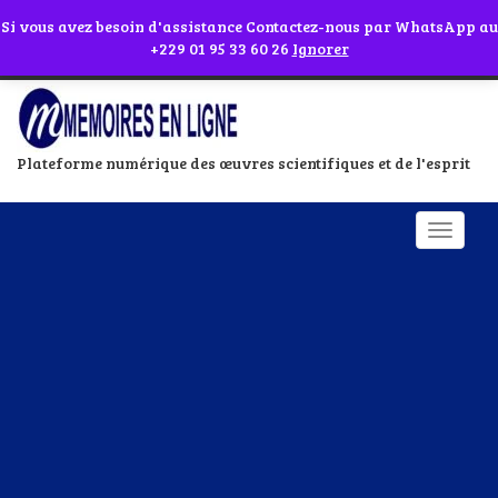
Abonnes toi à notre chaîne WhatsApp en cliquant sur l'icône en face
Si vous avez besoin d'assistance Contactez-nous par WhatsApp au
+229 01 95 33 60 26
Ignorer
Plateforme numérique des œuvres scientifiques et de l'esprit