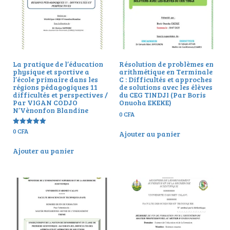
La pratique de l’éducation
Résolution de problèmes en
physique et sportive a
arithmétique en Terminale
l’école primaire dans les
C : Difficultés et approches
régions pédagogiques 11
de solutions avec les élèves
difficultés et perspectives /
du CEG TINDJI (Par Boris
Par VIGAN CODJO
Onuoha EKEKE)
N’Vènonfon Blandine
0
CFA
0
CFA
Note
Ajouter au panier
5.00
sur 5
Ajouter au panier