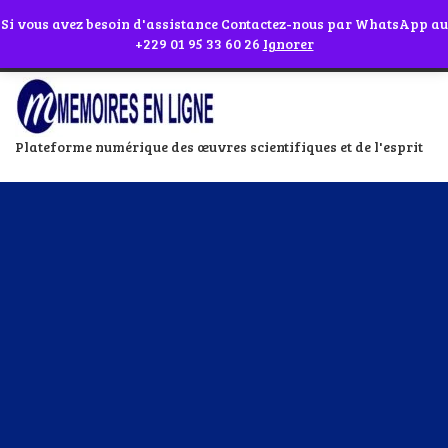
Abonnes toi à notre chaîne WhatsApp en cliquant sur l'icône en face
Si vous avez besoin d'assistance Contactez-nous par WhatsApp au
+229 01 95 33 60 26
Ignorer
Plateforme numérique des œuvres scientifiques et de l'esprit