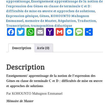
apprentissage
,
Enseignement apprentissage de la notion de
l’expression des Gènes en classe de terminale C et D :
difficultés de mise en œuvre et approches de solutions
,
Expression génique
,
Gènes
,
KOHOUNTO Mahugnon
Emmanuel
,
memoire de Master
,
Régulation
,
Traduction
,
Transcription
,
transposition didactique
Facebook
Twitter
WhatsApp
Email
Yahoo
Gmail
Messenge
Messag
Part
Mail
Description
Avis (0)
Description
Enseignement/ apprentissage de la notion de l’expression des
Gènes en classe de terminale C et D : difficultés de mise en œuvre
et approches de solutions
Par KOHOUNTO Mahugnon Emmanuel
Mémoire de Master