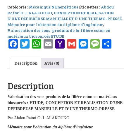
Catégorie :
Mécanique & Energétique
Étiquettes :
Abdou
Raïmi O. I. ALAKOUKO
,
CONCEPTION ET REALISATION
D'UNE DEFIBREUSE MANUELLE ET D'UNE THERMO-PRESSE
,
Mémoire pour l’obtention du diplôme d’ingénieur
,
Valorisation des sous-produits de la filière coton en
matériaux biosourcés ETUDE
Facebook
Twitter
WhatsApp
Email
Yahoo
Gmail
Messenge
Messag
Part
Mail
Description
Avis (0)
Description
Valorisation des sous-produits de la filière coton en matériaux
biosourcés : ETUDE, CONCEPTION ET REALISATION D’UNE
DEFIBREUSE MANUELLE ET D’UNE THERMO-PRESSE
Par Abdou Raïmi O. I. ALAKOUKO
Mémoire pour l’obtention du diplôme d’ingénieur