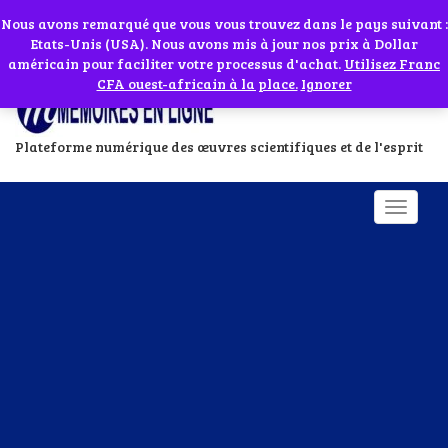
Abonnes toi à notre chaîne WhatsApp en cliquant sur l'icône en face
Si vous avez besoin d'assistance Contactez-nous par WhatsApp au
Nous avons remarqué que vous vous trouvez dans le pays suivant :
Etats-Unis (USA). Nous avons mis à jour nos prix à Dollar
+229 01 95 33 60 26
Ignorer
américain pour faciliter votre processus d'achat.
Utilisez Franc
CFA ouest-africain à la place.
Ignorer
Plateforme numérique des œuvres scientifiques et de l'esprit