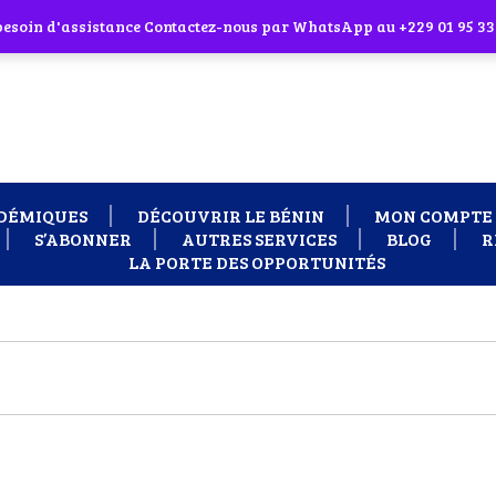
 cliquant sur l'icône en face
 besoin d'assistance Contactez-nous par WhatsApp au +229 01 95 33
DÉMIQUES
DÉCOUVRIR LE BÉNIN
MON COMPTE
S’ABONNER
AUTRES SERVICES
BLOG
R
LA PORTE DES OPPORTUNITÉS