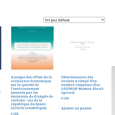
Analyse des effets de la
Détermination des
croissance économique
racines n (ième) d’un
sur la qualité de
nombre complexe (Par
l’environnement
AHONON Monton Abrah
e
mesurée par les
Lycran)
émissions de dioxyde de
0
CFA
carbone : cas de la
république du Benin
r
(Article scientifique)
Ajouter au panier
0
CFA