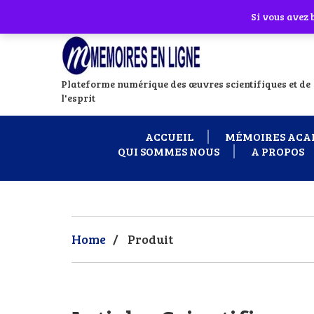
Abonnes toi à notre chaîne WhatsApp en
Si vous avez
Plateforme numérique des œuvres scientifiques et de
l'esprit
ACCUEIL
MÉMOIRES ACA
QUI SOMMES NOUS
A PROPOS
Home
/
Produit