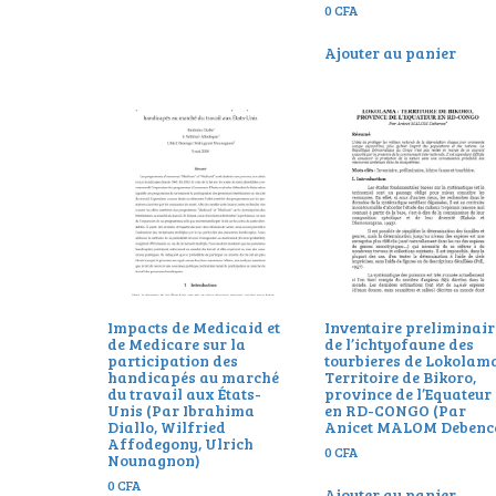
0
CFA
Ajouter au panier
Impacts de Medicaid et
Inventaire preliminair
de Medicare sur la
de l’ichtyofaune des
participation des
tourbieres de Lokolama
handicapés au marché
Territoire de Bikoro,
du travail aux États-
province de l’Equateur
Unis (Par Ibrahima
en RD-CONGO (Par
Diallo, Wilfried
Anicet MALOM Debenc
Affodegony, Ulrich
0
CFA
Nounagnon)
0
CFA
Ajouter au panier