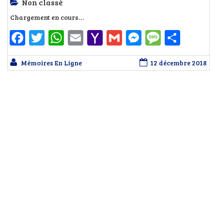
Non classé
Chargement en cours…
Facebook
Twitter
WhatsApp
Email
Yahoo
Gmail
Messenger
Messag
Part
Mail
Mémoires En Ligne
12 décembre 2018