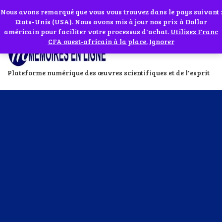
Abonnes toi à notre chaîne WhatsApp en cliquant sur l'icône en face
Si vous avez besoin d'assistance Contactez-nous par WhatsApp au
Nous avons remarqué que vous vous trouvez dans le pays suivant :
Etats-Unis (USA). Nous avons mis à jour nos prix à Dollar
+229 01 95 33 60 26
Ignorer
américain pour faciliter votre processus d'achat.
Utilisez Franc
CFA ouest-africain à la place.
Ignorer
Plateforme numérique des œuvres scientifiques et de l'esprit