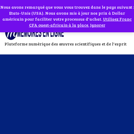
Abonnes toi à notre chaîne WhatsApp en cliquant sur l'icône en face
Si vous avez besoin d'assistance Contactez-nous par WhatsApp au
Nous avons remarqué que vous vous trouvez dans le pays suivant :
Etats-Unis (USA). Nous avons mis à jour nos prix à Dollar
+229 01 95 33 60 26
Ignorer
américain pour faciliter votre processus d'achat.
Utilisez Franc
CFA ouest-africain à la place.
Ignorer
Plateforme numérique des œuvres scientifiques et de l'esprit