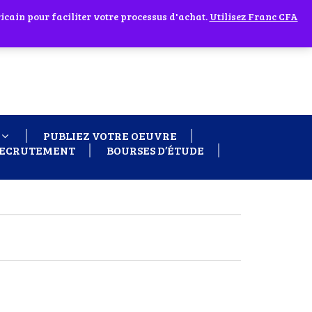
cain pour faciliter votre processus d'achat.
 60 26
Ignorer
Utilisez Franc CFA
PUBLIEZ VOTRE OEUVRE
ECRUTEMENT
BOURSES D’ÉTUDE