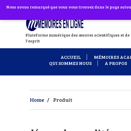
Abonnes toi à notre chaîne WhatsApp en
Nous avons remarqué que vous vous trouvez dans le pays suivant
Si vous avez
Plateforme numérique des œuvres scientifiques et de
l'esprit
ACCUEIL
MÉMOIRES ACA
QUI SOMMES NOUS
A PROPOS
Home
/
Produit