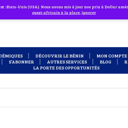
 cliquant sur l'icône en face
 : Etats-Unis (USA). Nous avons mis à jour nos prix à Dollar améri
 besoin d'assistance Contactez-nous par WhatsApp au +229 01 95 33
ouest-africain à la place.
Ignorer
DÉMIQUES
DÉCOUVRIR LE BÉNIN
MON COMPTE
S’ABONNER
AUTRES SERVICES
BLOG
R
LA PORTE DES OPPORTUNITÉS