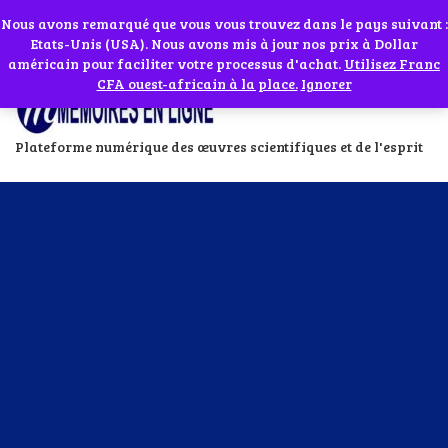
Abonnes toi à notre chaîne WhatsApp en cliquant sur l'icône en face
Si vous avez besoin d'assistance Contactez-nous par WhatsApp au
Nous avons remarqué que vous vous trouvez dans le pays suivant :
Etats-Unis (USA). Nous avons mis à jour nos prix à Dollar
+229 01 95 33 60 26
Ignorer
américain pour faciliter votre processus d'achat.
Utilisez Franc
CFA ouest-africain à la place.
Ignorer
Plateforme numérique des œuvres scientifiques et de l'esprit