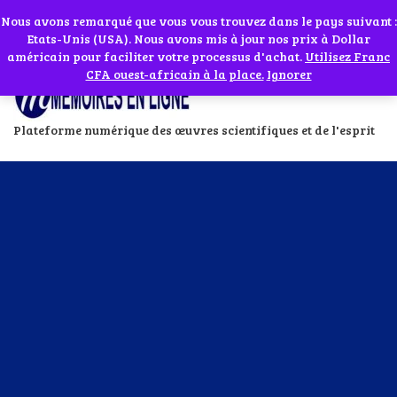
Abonnes toi à notre chaîne WhatsApp en cliquant sur l'icône en face
Si vous avez besoin d'assistance Contactez-nous par WhatsApp au
Nous avons remarqué que vous vous trouvez dans le pays suivant :
Etats-Unis (USA). Nous avons mis à jour nos prix à Dollar
+229 01 95 33 60 26
Ignorer
américain pour faciliter votre processus d'achat.
Utilisez Franc
CFA ouest-africain à la place.
Ignorer
Plateforme numérique des œuvres scientifiques et de l'esprit