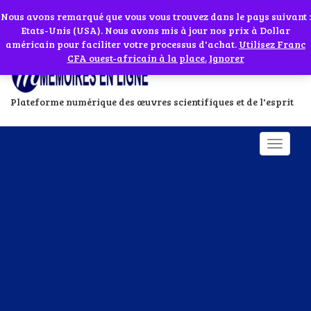
Abonnes toi à notre chaîne WhatsApp en cliquant sur l'icône en face
Si vous avez besoin d'assistance Contactez-nous par WhatsApp au
Nous avons remarqué que vous vous trouvez dans le pays suivant :
Etats-Unis (USA). Nous avons mis à jour nos prix à Dollar
+229 01 95 33 60 26
Ignorer
américain pour faciliter votre processus d'achat.
Utilisez Franc
CFA ouest-africain à la place.
Ignorer
Plateforme numérique des œuvres scientifiques et de l'esprit