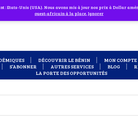
 cliquant sur l'icône en face
 : Etats-Unis (USA). Nous avons mis à jour nos prix à Dollar améri
 besoin d'assistance Contactez-nous par WhatsApp au +229 01 95 33
ouest-africain à la place.
Ignorer
DÉMIQUES
DÉCOUVRIR LE BÉNIN
MON COMPTE
S’ABONNER
AUTRES SERVICES
BLOG
R
LA PORTE DES OPPORTUNITÉS