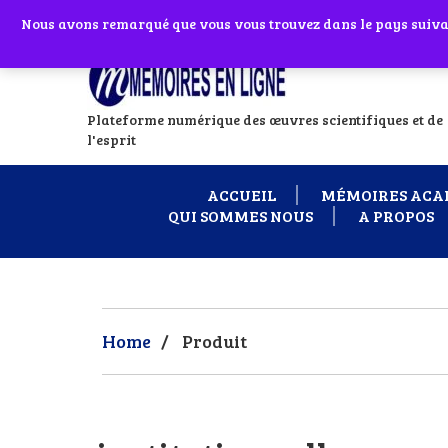
Abonnes toi à notre chaîne WhatsApp en
Nous avons remarqué que vous vous trouvez dans le pays suivant
Si vous avez
Plateforme numérique des œuvres scientifiques et de
l'esprit
ACCUEIL
MÉMOIRES ACA
QUI SOMMES NOUS
A PROPOS
Home
/
Produit