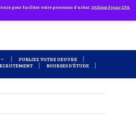
cain pour faciliter votre processus d'achat.
 60 26
Ignorer
Utilisez Franc CFA
PUBLIEZ VOTRE OEUVRE
ECRUTEMENT
BOURSES D’ÉTUDE