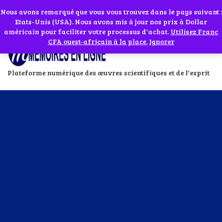
Abonnes toi à notre chaîne WhatsApp en cliquant sur l'icône en face
Si vous avez besoin d'assistance Contactez-nous par WhatsApp au
Nous avons remarqué que vous vous trouvez dans le pays suivant :
Etats-Unis (USA). Nous avons mis à jour nos prix à Dollar
+229 01 95 33 60 26
Ignorer
américain pour faciliter votre processus d'achat.
Utilisez Franc
CFA ouest-africain à la place.
Ignorer
Plateforme numérique des œuvres scientifiques et de l'esprit